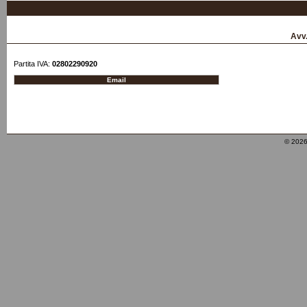
Avv
Partita IVA:
02802290920
© 2026